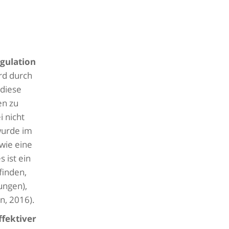
gulation
rd durch
 diese
en zu
i nicht
wurde im
wie eine
 ist ein
finden,
ungen),
n, 2016).
ffektiver