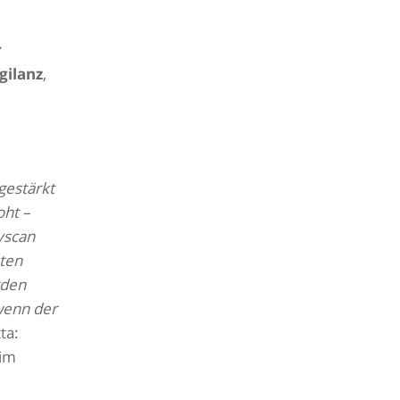
r
gilanz
,
gestärkt
oht –
yscan
ten
rden
 wenn der
ta:
 im