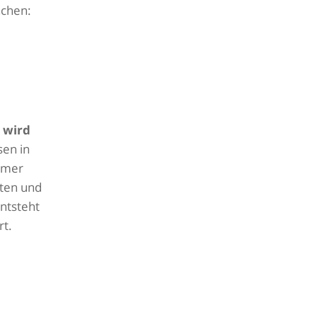
nchen:
 wird
sen in
immer
lten und
ntsteht
rt.