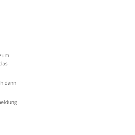
 zum
 das
ich dann
heidung