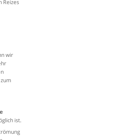
n Reizes
nn wir
ehr
en
r zum
e
lich ist.
Strömung