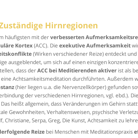
Zuständige Hirnregionen
am häufigsten mit der
verbesserten Aufmerksamkeitsre
guläre Kortex
(ACC). Die
exekutive Aufmerksamkeit
wi
tskonflikte
(Wirken verschiedener Reize) entdeckt und
ige ausgeblendet, um sich auf einen einzigen konzentrier
ellen, dass der
ACC bei Meditierenden aktiver
ist als be
 eine Achtsamkeitsmeditation durchführten. Außerdem 
bstanz
(hier liegen u.a. die Nervenzellkörper) gefunden so
erbindung der verschiedenen Hirnregionen, vgl. ebd.). Dies
 Das heißt allgemein, dass Veränderungen im Gehirn statt
tale Gewohnheiten, Verhaltensweisen, psychische Verletz
f, Christiane, Serpa, Greg, Die Kunst, Achtsamkeit zu lehre
erfolgende Reize
bei Menschen mit Meditationspraxis
e