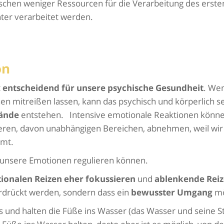
chen weniger Ressourcen für die Verarbeitung des erste
hter verarbeitet werden.
on
t
entscheidend für unsere psychische
Gesundheit
. We
n mitreißen lassen, kann das psychisch und körperlich s
tände
entstehen. Intensive emotionale Reaktionen könn
deren, davon unabhängigen Bereichen, abnehmen, weil wi
mmt.
ir unsere Emotionen regulieren können.
ionalen Reizen eher fokussieren
und
ablenkende Reiz
erdrückt werden, sondern dass ein
bewusster Umgang
mög
ss und halten die Füße ins Wasser (das Wasser und seine 