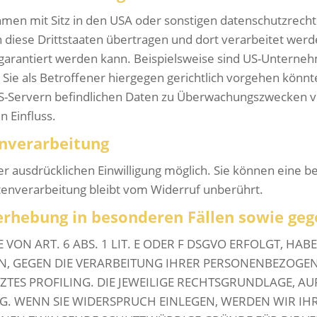
n mit Sitz in den USA oder sonstigen datenschutzrechtlic
 diese Drittstaaten übertragen und dort verarbeitet werde
 garantiert werden kann. Beispielsweise sind US-Untern
ie als Betroffener hiergegen gerichtlich vorgehen könnt
US-Servern befindlichen Daten zu Überwachungszwecken v
n Einfluss.
enverarbeitung
 ausdrücklichen Einwilligung möglich. Sie können eine bere
tenverarbeitung bleibt vom Widerruf unberührt.
rhebung in besonderen Fällen sowie geg
N ART. 6 ABS. 1 LIT. E ODER F DSGVO ERFOLGT, HABEN
N, GEGEN DIE VERARBEITUNG IHRER PERSONENBEZOGEN
ZTES PROFILING. DIE JEWEILIGE RECHTSGRUNDLAGE, AU
G. WENN SIE WIDERSPRUCH EINLEGEN, WERDEN WIR I