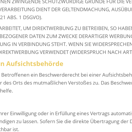
ÖNNEN ZWINGENDE SCHUTZWÜRDIGE GRÜNDE FÜR DIE VE
E VERARBEITUNG DIENT DER GELTENDMACHUNG, AUSÜB
1 ABS. 1 DSGVO).
BEITET, UM DIREKTWERBUNG ZU BETREIBEN, SO HABEN 
NBEZOGENER DATEN ZUM ZWECKE DERARTIGER WERBUNG 
RBUNG IN VERBINDUNG STEHT. WENN SIE WIDERSPRECH
IREKTWERBUNG VERWENDET (WIDERSPRUCH NACH ART. 2
n Aufsichts­behörde
 Betroffenen ein Beschwerderecht bei einer Aufsichtsbehö
der des Orts des mutmaßlichen Verstoßes zu. Das Beschw
helfe.
rer Einwilligung oder in Erfüllung eines Vertrags automatis
igen zu lassen. Sofern Sie die direkte Übertragung der 
hbar ist.