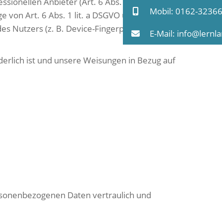
sionellen Anbieter (Art. 6 Abs. 1 lit. f DSGVO).
Mobil: 0162-3236
e von Art. 6 Abs. 1 lit. a DSGVO und § 25 Abs. 1
s Nutzers (z. B. Device-Fingerprinting) im Sinne
E-Mail: info@lernl
rderlich ist und unsere Weisungen in Bezug auf
ersonenbezogenen Daten vertraulich und