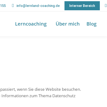
9155
info@lernland-coaching.de
Interner Bereich
S
Lerncoaching
Über mich
Blog
passiert, wenn Sie diese Website besuchen.
che Informationen zum Thema Datenschutz