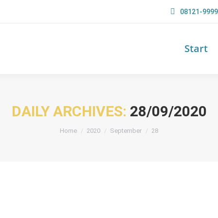
08121-999
Start
DAILY ARCHIVES:
28/09/2020
You are here:
Home
2020
September
28